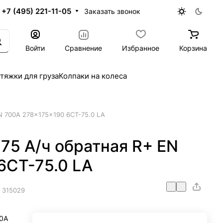
+7 (495) 221-11-05
Заказать звонок
Войти
Сравнение
Избранное
Корзина
тяжки для груза
Колпаки на колеса
N 700A 278x175x190 6CT-75.0 LA
75 А/ч обратная R+ EN
6CT-75.0 LA
.
315029
00A