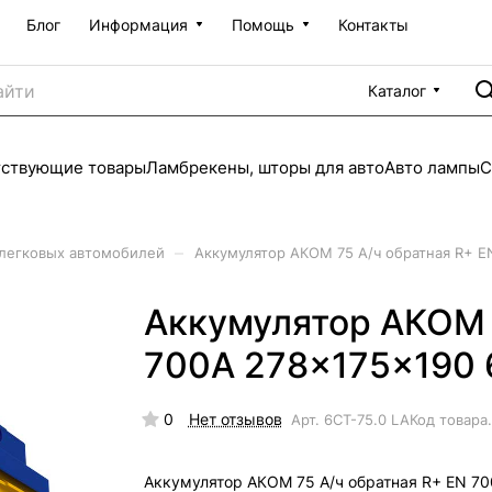
Блог
Информация
Помощь
Контакты
Каталог
тствующие товары
Ламбрекены, шторы для авто
Авто лампы
С
–
 легковых автомобилей
Аккумулятор АКОМ 75 А/ч обратная R+ E
Аккумулятор АКОМ 
700A 278x175x190 
0
Нет отзывов
Арт.
6CT-75.0 LA
Код товара
Аккумулятор АКОМ 75 А/ч обратная R+ EN 7