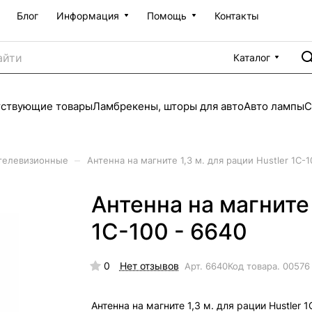
Блог
Информация
Помощь
Контакты
Каталог
тствующие товары
Ламбрекены, шторы для авто
Авто лампы
С
–
телевизионные
Антенна на магните 1,3 м. для рации Hustler 1C-1
Антенна на магните 
1C-100 - 6640
0
Нет отзывов
Арт.
6640
Код товара.
00576
Антенна на магните 1,3 м. для рации Hustler 1