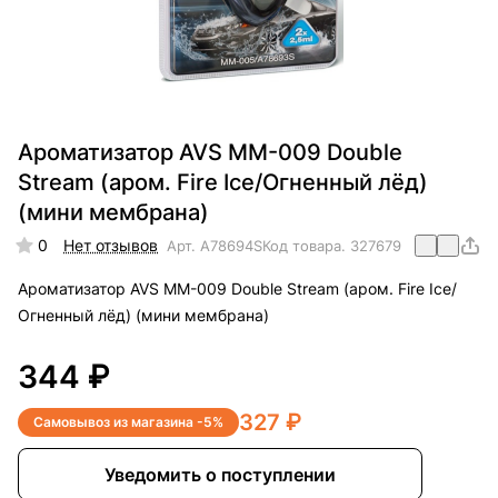
Ароматизатор AVS MM-009 Double
Stream (аром. Fire Ice/Огненный лёд)
(мини мембрана)
0
Нет отзывов
Арт.
A78694S
Код товара.
327679
Ароматизатор AVS MM-009 Double Stream (аром. Fire Ice/
Огненный лёд) (мини мембрана)
344 ₽
327 ₽
Самовывоз из магазина -5%
Уведомить о поступлении