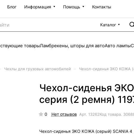
Блог
Информация
Помощь
Контакты
Каталог
тствующие товары
Ламбрекены, шторы для авто
Авто лампы
С
–
–
Чехлы для грузовых автомобилей
Чехол-сиденья ЭКО КОЖА (с
Чехол-сиденья ЭКО
серия (2 ремня) 11
0
Нет отзывов
Арт.
13262
Код товара.
3068
Чехол-сиденья ЭКО КОЖА (серый) SCANIA 4