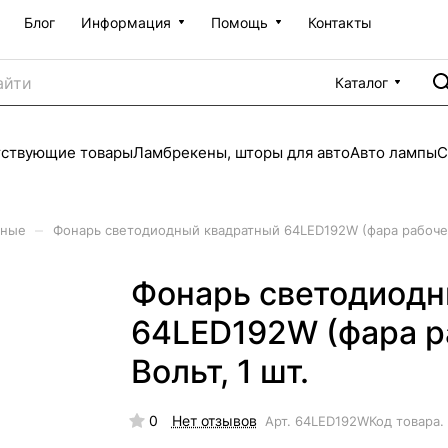
Блог
Информация
Помощь
Контакты
Каталог
тствующие товары
Ламбрекены, шторы для авто
Авто лампы
С
–
нные
Фонарь светодиодный квадратный 64LED192W (фара рабочего
Фонарь светодиодн
64LED192W (фара ра
Вольт, 1 шт.
0
Нет отзывов
Арт.
64LED192W
Код товара.