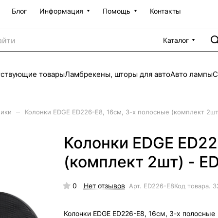
Блог
Информация
Помощь
Контакты
Каталог
тствующие товары
Ламбрекены, шторы для авто
Авто лампы
С
–
мики
Колонки EDGE ED226-E8, 16см, 3-х полосные (комплект 2шт
Колонки EDGE ED226
(комплект 2шт) - E
0
Нет отзывов
Арт.
ED226-E8
Код товара.
3
Колонки EDGE ED226-E8, 16см, 3-х полосные