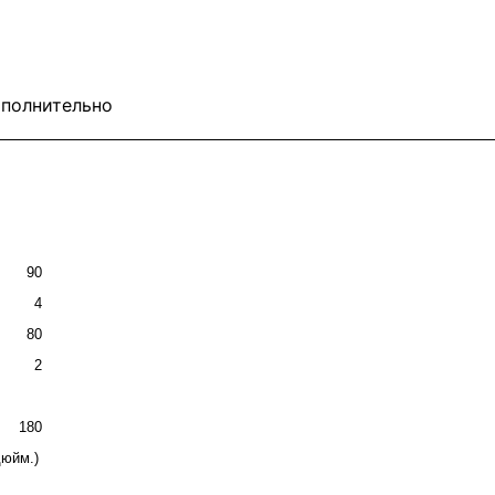
полнительно
90
4
80
2
180
дюйм.)