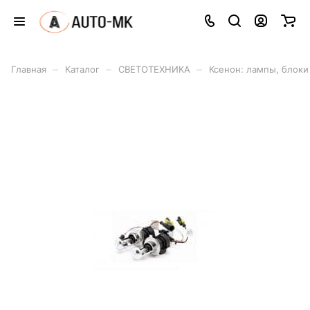
–
–
–
Главная
Каталог
СВЕТОТЕХНИКА
Ксенон: лампы, блоки