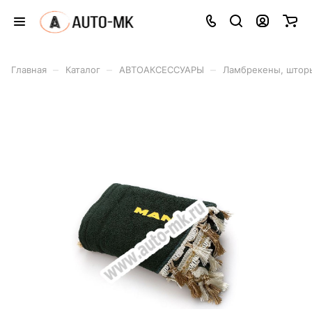
–
–
–
Главная
Каталог
АВТОАКСЕССУАРЫ
Ламбрекены, штор