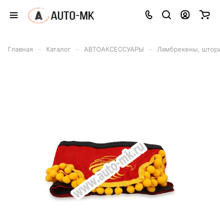
–
–
–
Главная
Каталог
АВТОАКСЕССУАРЫ
Ламбрекены, штор