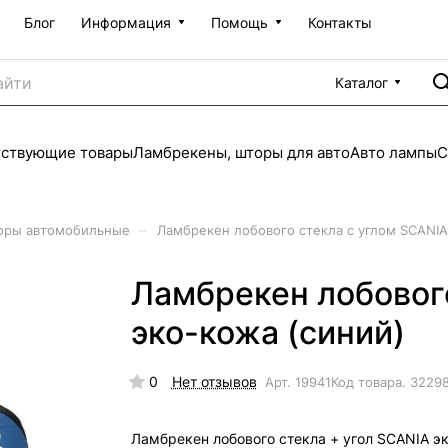
Блог
Информация
Помощь
Контакты
Каталог
тствующие товары
Ламбрекены, шторы для авто
Авто лампы
С
–
оры автомобильные
Ламбрекен лобового стекла с углом SCANIA
Ламбрекен лобовог
эко-кожа (синий)
0
Нет отзывов
Арт.
19941
Код товара.
3229
Ламбрекен лобового стекла + угол SCANIA эк