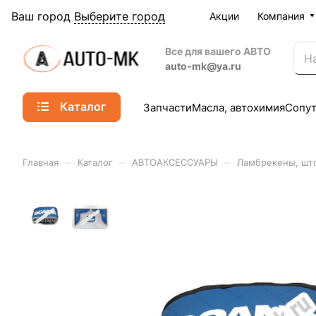
Ваш город
Выберите город
Акции
Компания
Все для вашего АВТО
auto-mk@ya.ru
Каталог
Запчасти
Масла, автохимия
Сопу
–
–
–
Главная
Каталог
АВТОАКСЕССУАРЫ
Ламбрекены, шт