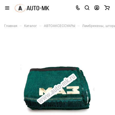
–
–
–
Главная
Каталог
АВТОАКСЕССУАРЫ
Ламбрекены, штор