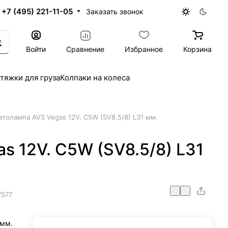
+7 (495) 221-11-05
Заказать звонок
Войти
Сравнение
Избранное
Корзина
тяжки для груза
Колпаки на колеса
втолампа AVS Vegas 12V. С5W (SV8.5/8) L31 мм.
s 12V. С5W (SV8.5/8) L31
7577
 мм.