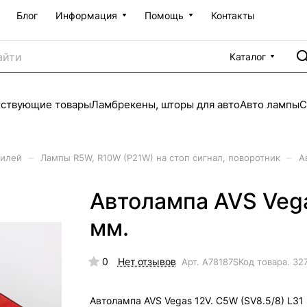
Блог
Информация
Помощь
Контакты
Каталог
тствующие товары
Ламбрекены, шторы для авто
Авто лампы
С
–
–
билей
Лампы R5W, R10W (P21W) на стоп сигнал, поворотник
А
Автолампа AVS Vega
мм.
0
Нет отзывов
Арт.
A78187S
Код товара.
32
Автолампа AVS Vegas 12V. С5W (SV8.5/8) L31