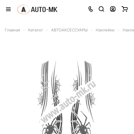
–
–
–
–
Главная
Каталог
АВТОАКСЕССУАРЫ
Наклейки
Накле