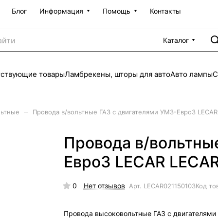
Блог
Информация
Помощь
Контакты
Каталог
тствующие товары
Ламбрекены, шторы для авто
Авто лампы
С
–
льтные
Провода в/вольтные ГАЗ с двигателями УМЗ-Евро3 LECA
Провода в/вольтны
Евро3 LECAR LECA
0
Нет отзывов
Арт.
LECAR021150103
Код то
Провода высоковольтные ГАЗ с двигателями