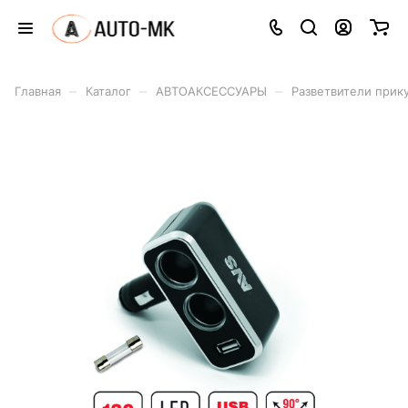
–
–
–
Главная
Каталог
АВТОАКСЕССУАРЫ
Разветвители прик