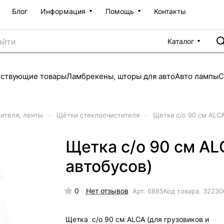
Блог
Информация
Помощь
Контакты
Каталог
тствующие товары
Ламбрекены, шторы для авто
Авто лампы
С
–
–
ителя, ленты
Щётки стеклоочистителя
Щетка с/о 90 см ALСA
Щетка с/о 90 см AL
автобусов)
0
Нет отзывов
Арт.
6885
Код товара.
32230
Щетка с/о 90 см ALСA (для грузовиков и