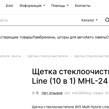
Блог
Информация
Помощь
Контакты
Каталог
тствующие товары
Ламбрекены, шторы для авто
Авто лампы
С
–
–
ителя, ленты
Щётки стеклоочистителя
Щетка стеклоочистител
Щетка стеклоочисти
Line (10 в 1) MHL-24
0
Нет отзывов
Арт.
A40388S
Код товара.
32
Щетка стеклоочистителя AVS Multi Hybrid Line