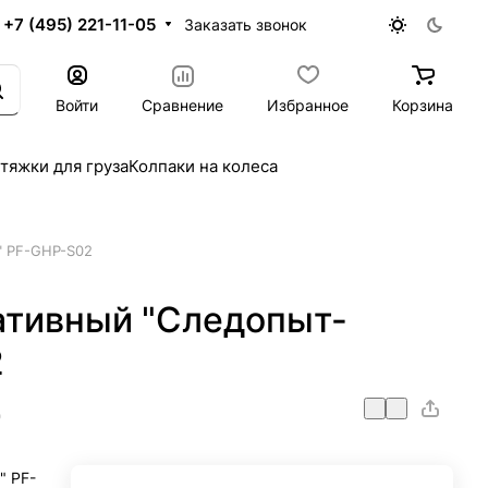
+7 (495) 221-11-05
Заказать звонок
Войти
Сравнение
Избранное
Корзина
тяжки для груза
Колпаки на колеса
" PF-GHP-S02
ативный "Следопыт-
2
0
" PF-