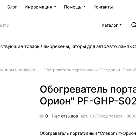
Блог
Информация
Помощь
Контакты
Каталог
тствующие товары
Ламбрекены, шторы для авто
Авто лампы
С
–
вениры и подарки
Обогреватель портативный "Следопыт-Орион
Обогреватель порт
Орион" PF-GHP-S0
0
Нет отзывов
Арт.
13078
Код товара.
1060
Обогреватель портативный "Следопыт-Орион