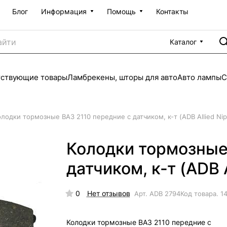
Блог
Информация
Помощь
Контакты
Каталог
тствующие товары
Ламбрекены, шторы для авто
Авто лампы
С
олодки тормозные ВАЗ 2110 передние с датчиком, к-т (ADB Allied Ni
Колодки тормозные
датчиком, к-т (ADB 
0
Нет отзывов
Арт.
ADB 2794
Код товара.
1
Колодки тормозные ВАЗ 2110 передние с