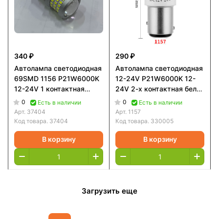
340 ₽
290 ₽
Автолампа светодиодная
Автолампа светодиодная
69SMD 1156 P21W6000K
12-24V P21W6000K 12-
12-24V 1 контактная
24V 2-х контактная белое
линза белая Самурай
стекло керамика
0
0
Есть в наличии
Есть в наличии
Арт.
37404
Арт.
1157
Код товара.
37404
Код товара.
330005
В корзину
В корзину
Загрузить еще