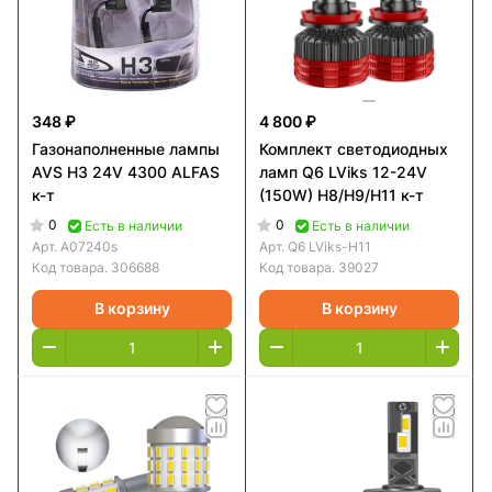
348 ₽
4 800 ₽
Газонаполненные лампы
Комплект светодиодных
AVS H3 24V 4300 ALFAS
ламп Q6 LViks 12-24V
к-т
(150W) H8/H9/H11 к-т
0
0
Есть в наличии
Есть в наличии
Арт.
A07240s
Арт.
Q6 LViks-H11
Код товара.
306688
Код товара.
39027
В корзину
В корзину