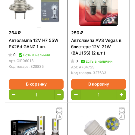
264 ₽
250 ₽
Автолампа 12V H7 55W
Автолампа AVS Vegas в
PX26d GANZ 1 шт.
блистере 12V. 21W
(BAU15S) (2 шт.)
0
Есть в наличии
Арт.
GIP06013
0
Есть в наличии
Код товара.
328835
Арт.
A78472S
Код товара.
327633
В корзину
В корзину