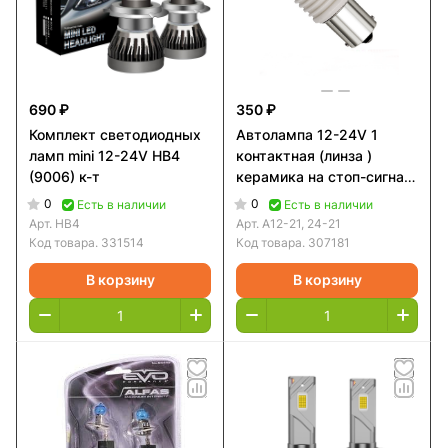
690 ₽
350 ₽
Комплект светодиодных
Автолампа 12-24V 1
ламп mini 12-24V HB4
контактная (линза )
(9006) к-т
керамика на стоп-сигнал
лупа, линза
0
0
Есть в наличии
Есть в наличии
Арт.
HB4
Арт.
А12-21, 24-21
Код товара.
331514
Код товара.
307181
В корзину
В корзину