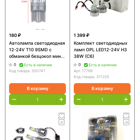
180 ₽
1 399 ₽
Автолампа светодиодная
Комплект светодиодных
12-24V T10 9SMD с
ламп OPL LED12-24V H3
обманкой безцокол мини
38W (С6)
белым светит
0
0
Есть в наличии
Есть в наличии
Код товара.
200747
Арт.
17769
Код товара.
311225
В корзину
В корзину