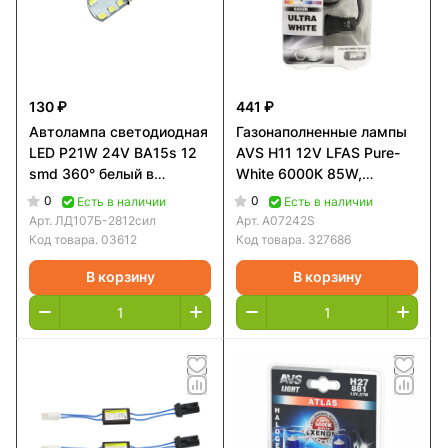
130 ₽
441 ₽
Автолампа светодиодная
Газонаполненные лампы
LED P21W 24V BA15s 12
AVS H11 12V LFAS Pure-
smd 360° белый в
White 6000К 85W,
силиконе 1156 SGW2812
комплект 2+2 (T-10) шт.
0
0
Есть в наличии
Есть в наличии
Арт.
ЛД107Б-2812сил
Арт.
A07242S
Код товара.
03612
Код товара.
327686
В корзину
В корзину