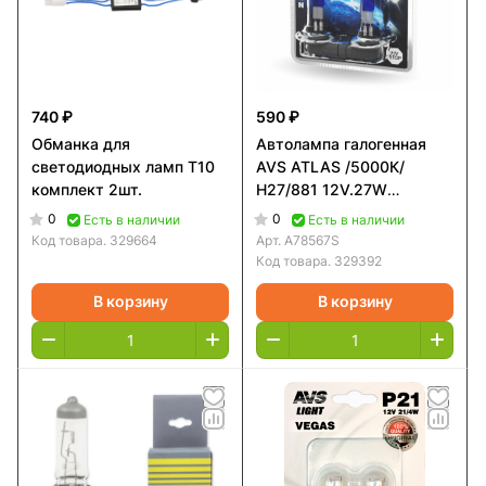
740 ₽
590 ₽
Обманка для
Автолампа галогенная
светодиодных ламп T10
AVS ATLAS /5000К/
комплект 2шт.
H27/881 12V.27W
(блистер, 2 шт.)
0
0
Есть в наличии
Есть в наличии
Код товара.
329664
Арт.
A78567S
Код товара.
329392
В корзину
В корзину