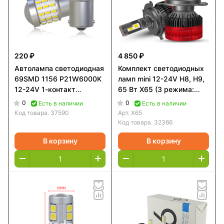
220 ₽
4 850 ₽
Автолампа светодиодная
Комплект светодиодных
69SMD 1156 P21W6000K
ламп mini 12-24V H8, H9,
12-24V 1-контакт
65 Вт X65 (3 режима:
прям,цоколь линза
Холодный, теплый и
0
0
Есть в наличии
Есть в наличии
желтая Самурай
желтый свет)
Код товара.
37590
Арт.
X65
Код товара.
32366
В корзину
В корзину