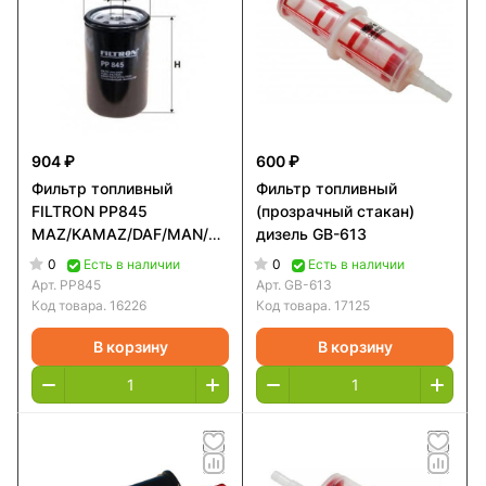
904 ₽
600 ₽
Фильтр топливный
Фильтр топливный
FILTRON PP845
(прозрачный стакан)
MAZ/KAMAZ/DAF/MAN/VOLVO/RENAULT/IVECO/SCAN
дизель GB-613
Bus & Truck
0
0
Есть в наличии
Есть в наличии
Арт.
PP845
Арт.
GB-613
Код товара.
16226
Код товара.
17125
В корзину
В корзину