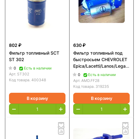
802 ₽
630 ₽
Фильтр топливный SCT
Фильтр топливный под
ST 302
быстросьем CHEVROLET
Epica/Lacetti/Lanos/Leganza/M
0
Есть в наличии
AMD
Арт.
ST302
0
Есть в наличии
Код товара.
400348
Арт.
AMD.FF28
Код товара.
319235
В корзину
В корзину