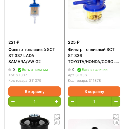
221 ₽
225 ₽
Фильтр топливный SCT
Фильтр топливный SCT
ST 337 LADA
ST 336
SAMARA/VW G2
TOYOTA/HONDA/COROLLA/CIV
89/LADA SAMARA/VW G2
0
0
Есть в наличии
Есть в наличии
Арт.
ST337
Арт.
ST336
Код товара.
311379
Код товара.
311378
В корзину
В корзину