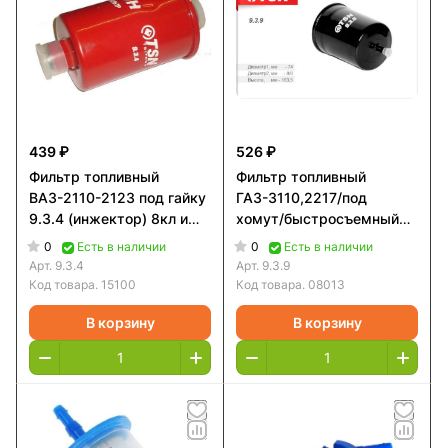
439 ₽
526 ₽
Фильтр топливный
Фильтр топливный
ВАЗ-2110-2123 под гайку
ГАЗ-3110,2217/под
9.3.4 (инжектор) 8кл и
хомут/быстросъемный
16кл.
TSN
0
0
Есть в наличии
Есть в наличии
Арт.
9.3.4
Арт.
9.3.9
Код товара.
15100
Код товара.
08013
В корзину
В корзину