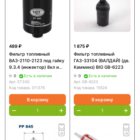
489 ₽
1 875 ₽
Фильтр топливный
Фильтр топливный
ВАЗ-2110-2123 под гайку
ГАЗ-33104 (ВАЛДАЙ) (дв.
9.3.4 (инжектор) 8кл и
Камминз) BIG GB-6223
16кл. SCT
0
0
Есть в наличии
Есть в наличии
Арт.
ST330
Арт.
GB-6223
Код товара.
311376
Код товара.
15524
В корзину
В корзину