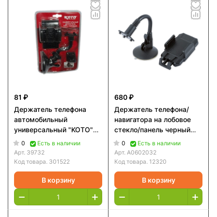
81 ₽
680 ₽
Держатель телефона
Держатель телефона/
автомобильный
навигатора на лобовое
универсальный "KOTO"
стекло/панель черный
СКР-180\100
(A0602032)
0
0
Есть в наличии
Есть в наличии
Арт.
39732
Арт.
A0602032
Код товара.
301522
Код товара.
12320
В корзину
В корзину