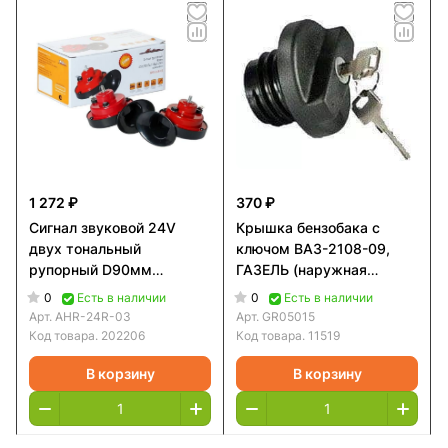
1 272 ₽
370 ₽
Сигнал звуковой 24V
Крышка бензобака с
двух тональный
ключом ВАЗ-2108-09,
рупорный D90мм
ГАЗЕЛЬ (наружная
410/510Гц 118дБ AIRLINE
резьба)
0
0
Есть в наличии
Есть в наличии
AHR24R03
Арт.
AHR-24R-03
Арт.
GR05015
Код товара.
202206
Код товара.
11519
В корзину
В корзину