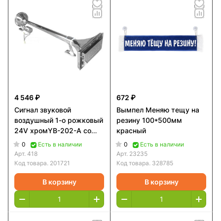
4 546 ₽
672 ₽
Сигнал звуковой
Вымпел Меняю тещу на
воздушный 1-о рожковый
резину 100*500мм
24V хромYB-202-А со
красный
встроенным
0
0
Есть в наличии
Есть в наличии
электроклапаном HQ-
Арт.
418
Арт.
23235
1004 S.BASS
Код товара.
201721
Код товара.
328785
В корзину
В корзину