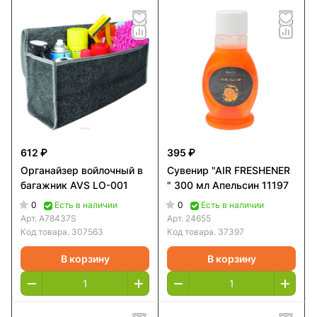
612 ₽
395 ₽
Органайзер войлочный в
Сувенир "AIR FRESHENER
багажник AVS LO-001
" 300 мл Апельсин 11197
0
0
Есть в наличии
Есть в наличии
Арт.
A78437S
Арт.
24655
Код товара.
307563
Код товара.
37397
В корзину
В корзину