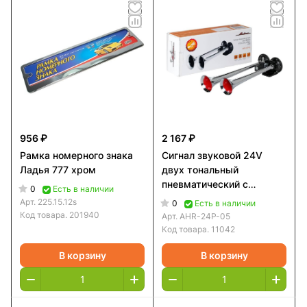
956 ₽
2 167 ₽
Рамка номерного знака
Сигнал звуковой 24V
Ладья 777 хром
двух тональный
пневматический с
0
Есть в наличии
элетроклапаном
Арт.
225.15.12s
0
Есть в наличии
L310/350мм 370/415Гц
Код товара.
201940
Арт.
AHR-24P-05
125дБ AIRLIN
Код товара.
11042
В корзину
В корзину