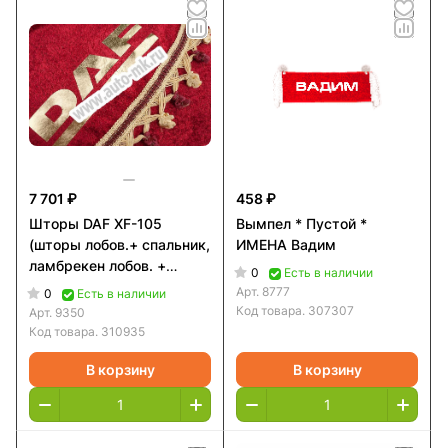
7 701 ₽
458 ₽
Шторы DAF XF-105
Вымпел * Пустой *
(шторы лобов.+ спальник,
ИМЕНА Вадим
ламбрекен лобов. +
0
Есть в наличии
спальника) комплект
Арт.
8777
0
Есть в наличии
(9350)
Код товара.
307307
Арт.
9350
Код товара.
310935
В корзину
В корзину