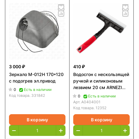
3 000 ₽
410 ₽
Зеркало М-012Н 170*120
Водосгон с нескользящей
с подогрев эл.привод
ручкой и силиконовым
лезвием 20 см ARNEZI
0
Есть в наличии
A0404001
Код товара.
331842
0
Есть в наличии
Арт.
A0404001
Код товара.
12352
В корзину
В корзину