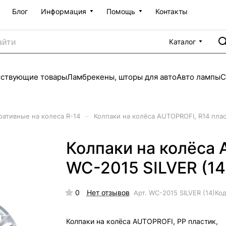
Блог
Информация
Помощь
Контакты
Каталог
тствующие товары
Ламбрекены, шторы для авто
Авто лампы
С
–
ративные на колеса R-14
Колпаки на колёса AUTOPROFI, R14 пласт
Колпаки на колёса 
WC-2015 SILVER (14)
0
Нет отзывов
Арт.
WC-2015 SILVER (14)
Код
Колпаки на колёса AUTOPROFI, PP пластик,