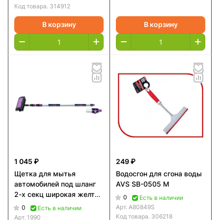
Код товара.
314912
В корзину
В корзину
1 045 ₽
249 ₽
Щетка для мытья
Водосгон для сгона воды
автомобилей под шланг
AVS SB-0505 M
2-х секц широкая желтая
0
Есть в наличии
удлиненная
Арт.
A80849S
0
Есть в наличии
Код товара.
306218
Арт.
1990