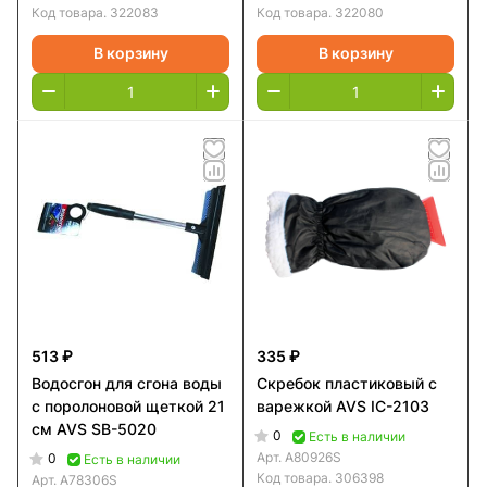
Код товара.
322083
Код товара.
322080
В корзину
В корзину
513 ₽
335 ₽
Водосгон для сгона воды
Скребок пластиковый с
с поролоновой щеткой 21
варежкой AVS IC-2103
см AVS SB-5020
0
Есть в наличии
Арт.
A80926S
0
Есть в наличии
Код товара.
306398
Арт.
A78306S