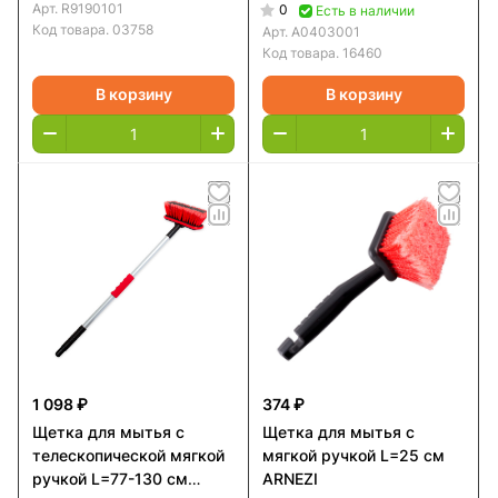
A0403001
Арт.
R9190101
0
Есть в наличии
Код товара.
03758
Арт.
A0403001
Код товара.
16460
В корзину
В корзину
1 098 ₽
374 ₽
Щетка для мытья с
Щетка для мытья с
телескопической мягкой
мягкой ручкой L=25 см
ручкой L=77-130 см
ARNEZI