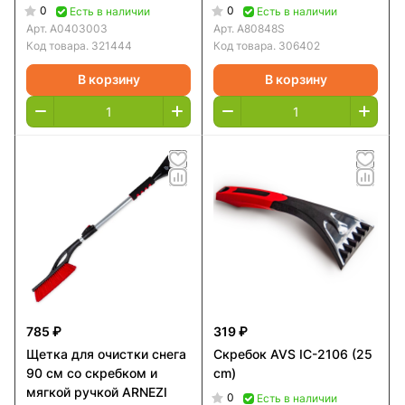
ручкой L=132-300 см
0
0
Есть в наличии
Есть в наличии
ARNEZI
Арт.
A0403003
Арт.
A80848S
Код товара.
321444
Код товара.
306402
В корзину
В корзину
785 ₽
319 ₽
Щетка для очистки снега
Скребок AVS IC-2106 (25
90 см со скребком и
cm)
мягкой ручкой ARNEZI
0
Есть в наличии