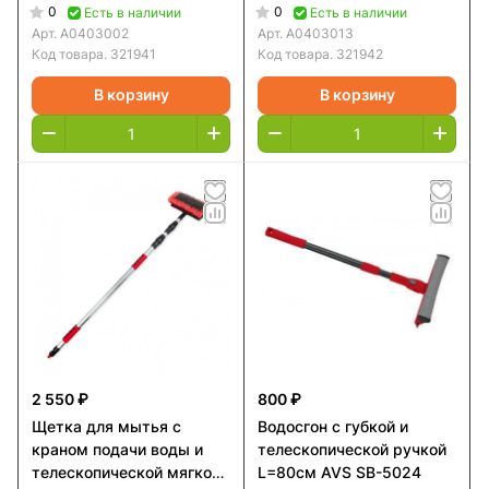
ручкой L=100-168 см
ручкой L=100-168 см
0
0
Есть в наличии
Есть в наличии
ARNEZI (A0403002)
ARNEZI (A0403013)
Арт.
A0403002
Арт.
A0403013
Код товара.
321941
Код товара.
321942
В корзину
В корзину
2 550 ₽
800 ₽
Щетка для мытья с
Водосгон с губкой и
краном подачи воды и
телескопической ручкой
телескопической мягкой
L=80см AVS SB-5024