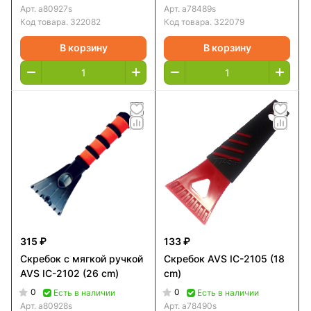
Арт.
a80927s
Арт.
a78489s
Код товара.
322082
Код товара.
322079
В корзину
В корзину
315 ₽
133 ₽
Скребок с мягкой ручкой
Скребок AVS IC-2105 (18
AVS IC-2102 (26 cm)
cm)
0
0
Есть в наличии
Есть в наличии
Арт.
a80928s
Арт.
a78490s