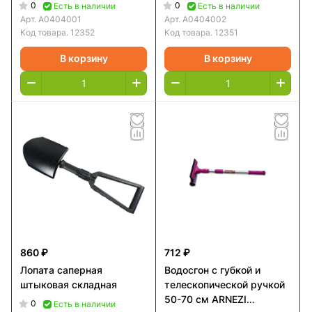
A0404001
A0404002
0
0
Есть в наличии
Есть в наличии
Арт.
A0404001
Арт.
A0404002
Код товара.
12352
Код товара.
12351
В корзину
В корзину
860 ₽
712 ₽
Лопата саперная
Водосгон с губкой и
штыковая складная
телескопической ручкой
50-70 см ARNEZI
0
Есть в наличии