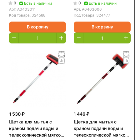
ARNEZI A0403011
0
0
Есть в наличии
Есть в наличии
Арт.
A0403011
Арт.
A0403006
Код товара.
324588
Код товара.
324477
В корзину
В корзину
1 530 ₽
1 446 ₽
Щетка для мытья с
Щетка для мытья с
краном подачи воды и
краном подачи воды и
телескопической мягкой
телескопической мягкой