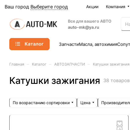
Ваш город
Выберите город
Акции
Компания
Все для вашего АВТО
auto-mk@ya.ru
Каталог
Запчасти
Масла, автохимия
Сопу
–
–
–
Главная
Каталог
АВТОЗАПЧАСТИ
Катушки зажигания
Катушки зажигания
38 товаров
По возрастанию сортировки
Цена
Производител