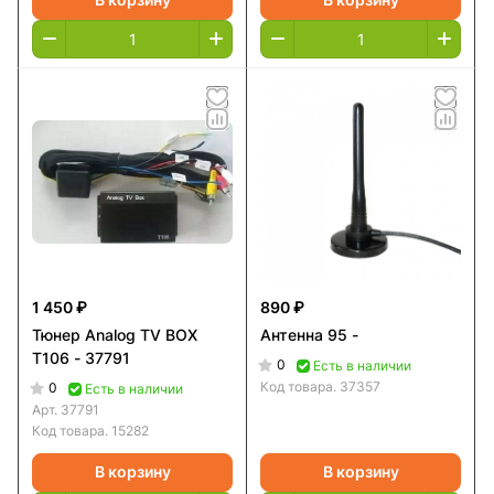
1 450 ₽
890 ₽
Тюнер Analog TV BOX
Антенна 95 -
T106 - 37791
0
Есть в наличии
Код товара.
37357
0
Есть в наличии
Арт.
37791
Код товара.
15282
В корзину
В корзину