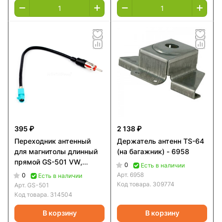
395 ₽
2 138 ₽
Переходник антенный
Держатель антенн TS-64
для магнитолы длинный
(на багажник) - 6958
прямой GS-501 VW,
0
Есть в наличии
SKODA, AUDI, OPEL - GS-
Арт.
6958
0
Есть в наличии
501
Код товара.
309774
Арт.
GS-501
Код товара.
314504
В корзину
В корзину