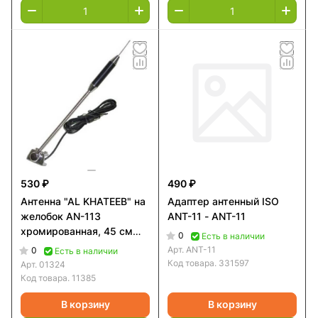
530 ₽
490 ₽
Антенна "AL KHATEEB" на
Адаптер антенный ISO
желобок AN-113
ANT-11 - ANT-11
хромированная, 45 см
0
Есть в наличии
/12/48 - 01324
Арт.
ANT-11
0
Есть в наличии
Код товара.
331597
Арт.
01324
Код товара.
11385
В корзину
В корзину