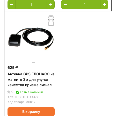
625 ₽
Антенна GPS ГЛОНАСС на
магните 3м для улучш
качества приема сигнала
GPS и ГЛОНАСС
0
Есть в наличии
навигации - TDS OT-
Арт.
TDS OT-CAA48
CAA48
Код товара.
36017
В корзину