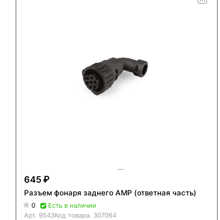
645 ₽
Разъем фонаря заднего AMP (ответная часть)
0
Есть в наличии
Арт.
9543
Код товара.
307064