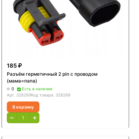
185 ₽
Разъём герметичный 2 pin с проводом
(мама=папа)
0
Есть в наличии
Арт.
328269
Код товара.
328269
В корзину