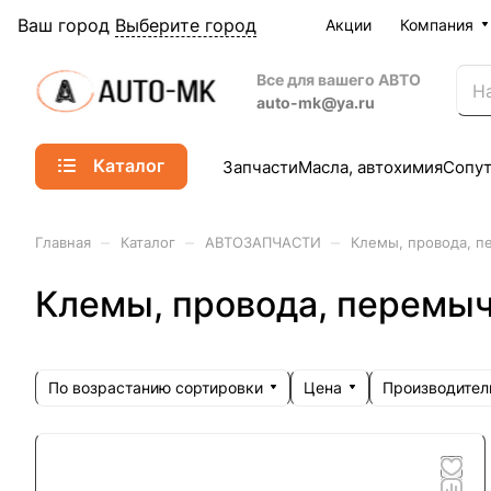
Ваш город
Выберите город
Акции
Компания
Все для вашего АВТО
auto-mk@ya.ru
Каталог
Запчасти
Масла, автохимия
Сопу
–
–
–
Главная
Каталог
АВТОЗАПЧАСТИ
Клемы, провода, п
Клемы, провода, перемы
По возрастанию сортировки
Цена
Производител