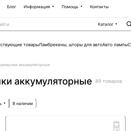
Блог
Информация
Помощь
Контакты
Каталог
тствующие товары
Ламбрекены, шторы для авто
Авто лампы
С
еремычки аккумуляторные
чки аккумуляторные
89 товаров
ь
В наличии