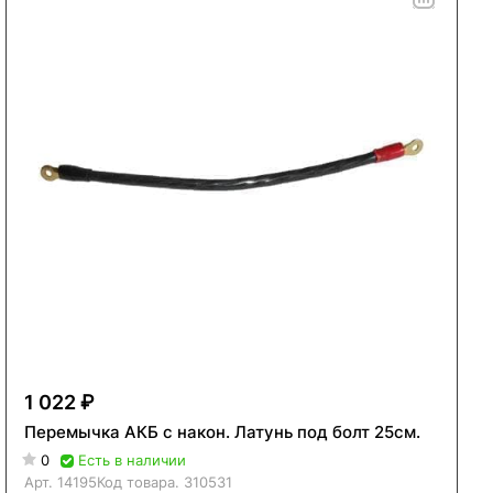
1 022 ₽
Перемычка АКБ с након. Латунь под болт 25см.
0
Есть в наличии
Арт.
14195
Код товара.
310531