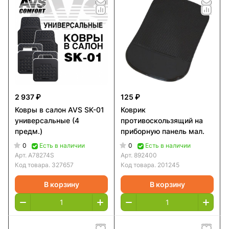
2 937 ₽
125 ₽
Ковры в салон AVS SK-01
Коврик
универсальные (4
противоскользящий на
предм.)
приборную панель мал.
0
0
Есть в наличии
Есть в наличии
Арт.
A78274S
Арт.
892400
Код товара.
327657
Код товара.
201245
В корзину
В корзину