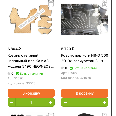
6 804 ₽
5 720 ₽
Коврик стеганый
Коврик под ноги HINO 500
напольный для КАМАЗ
2010> полиуретан 3 шт
модели 5490 NEO/NEO2
0
Есть в наличии
Автомат (Бежевый)
Арт.
12568
0
Есть в наличии
Код товара.
321059
Арт.
21696
Код товара.
32523
В корзину
В корзину