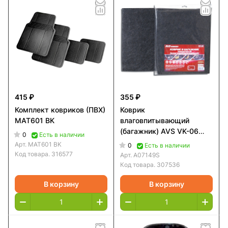
415 ₽
355 ₽
Комплект ковриков (ПВХ)
Коврик
MAT601 BK
влаговпитывающий
(багажник) AVS VK-06
0
Есть в наличии
(100х80 см) 1 шт.
Арт.
MAT601 BK
0
Есть в наличии
Код товара.
316577
Арт.
A07149S
Код товара.
307536
В корзину
В корзину