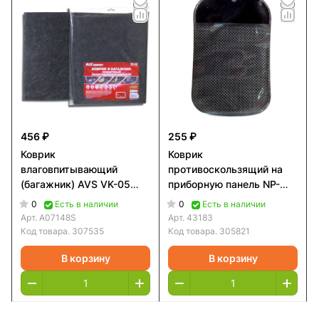
456 ₽
255 ₽
Коврик
Коврик
влаговпитывающий
противоскользящий на
(багажник) AVS VK-05
приборную панель NP-
(120х100 см) 1 шт.
002
0
0
Есть в наличии
Есть в наличии
Арт.
A07148S
Арт.
43183
Код товара.
307535
Код товара.
305821
В корзину
В корзину