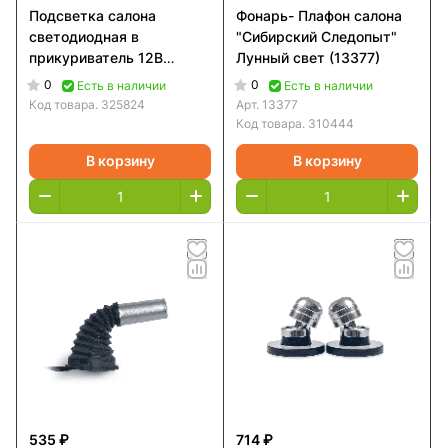
Подсветка салона
Фонарь- Плафон салона
светодиодная в
"Сибирский Следопыт"
прикуриватель 12В
Лунный свет (13377)
управление с телефона
0
0
Есть в наличии
Есть в наличии
Код товара.
325824
Арт.
13377
Код товара.
310444
В корзину
В корзину
535 ₽
714 ₽