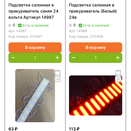
Подсветка салонная в
Подсветка салонная в
прикуриватель синяя 24
прикуриватель (Белый)
вольта Артикул 14987
24в
0
0
Есть в наличии
Есть в наличии
Арт.
14987
Арт.
14989
Код товара.
310461
Код товара.
310459
В корзину
В корзину
63 ₽
113 ₽