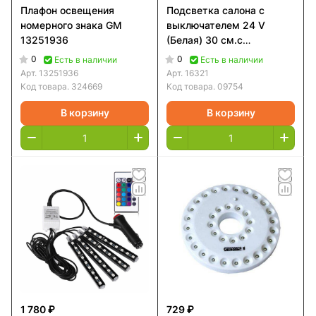
Плафон освещения
Подсветка салона с
номерного знака GM
выключателем 24 V
13251936
(Белая) 30 см.с
выключателем
0
0
Есть в наличии
Есть в наличии
Арт.
13251936
Арт.
16321
Код товара.
324669
Код товара.
09754
В корзину
В корзину
1 780 ₽
729 ₽