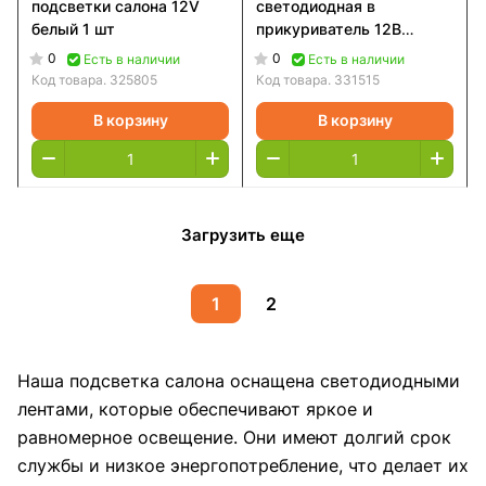
подсветки салона 12V
светодиодная в
белый 1 шт
прикуриватель 12В
управление с телефона, с
0
0
Есть в наличии
Есть в наличии
пульта 72SMD
Код товара.
325805
Код товара.
331515
В корзину
В корзину
Загрузить еще
1
2
Наша подсветка салона оснащена светодиодными
лентами, которые обеспечивают яркое и
равномерное освещение. Они имеют долгий срок
службы и низкое энергопотребление, что делает их