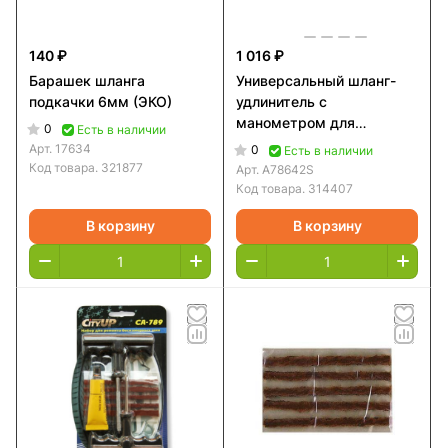
140 ₽
1 016 ₽
Барашек шланга
Универсальный шланг-
подкачки 6мм (ЭКО)
удлинитель с
манометром для
0
Есть в наличии
автомобильных
Арт.
17634
0
Есть в наличии
компрессоров HS-01
Код товара.
321877
Арт.
A78642S
Код товара.
314407
В корзину
В корзину