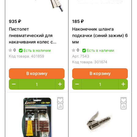
935 ₽
185 ₽
Пистолет
Наконечник шланга
пневматический для
подкачки (синий зажим) 6
накачивания колес с
мм
манометром 10 Атм
0
0
Есть в наличии
Есть в наличии
Код товара.
401859
Арт.
7543
Код товара.
301674
В корзину
В корзину