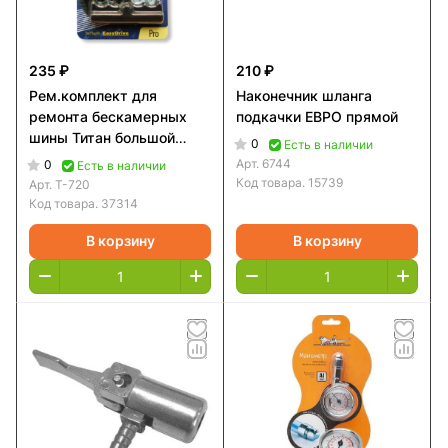
235 ₽
210 ₽
Рем.комплект для
Наконечник шланга
ремонта бескамерных
подкачки ЕВРО прямой
шины Титан большой
0
Есть в наличии
Т-720
Арт.
6744
0
Есть в наличии
Код товара.
15739
Арт.
Т-720
Код товара.
37314
В корзину
В корзину