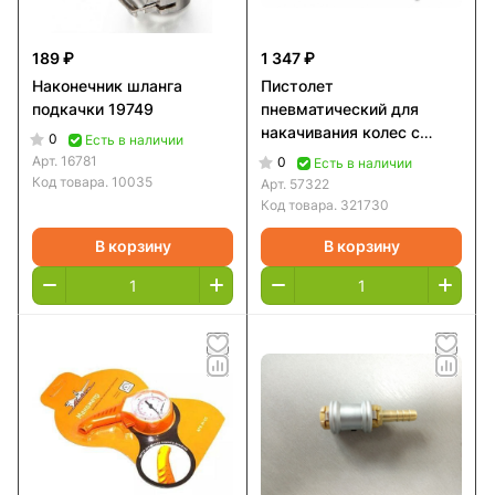
189 ₽
1 347 ₽
Наконечник шланга
Пистолет
подкачки 19749
пневматический для
накачивания колес с
0
Есть в наличии
манометром 12 Атм
Арт.
16781
0
Есть в наличии
MATRIX
Код товара.
10035
Арт.
57322
Код товара.
321730
В корзину
В корзину