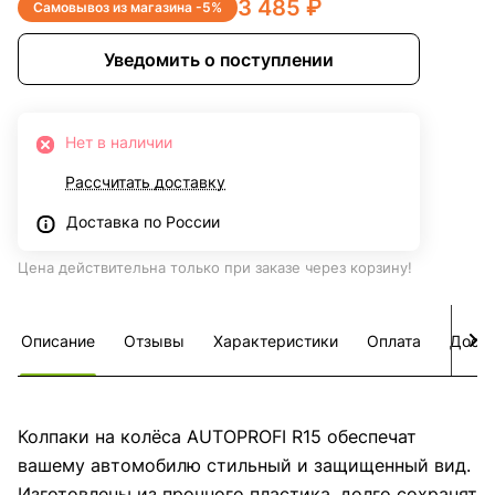
3 485 ₽
Самовывоз из магазина -5%
Уведомить о поступлении
Нет в наличии
Рассчитать доставку
Доставка по России
Цена действительна только при заказе через корзину!
Описание
Отзывы
Характеристики
Оплата
Дост
Колпаки на колёса AUTOPROFI R15 обеспечат
вашему автомобилю стильный и защищенный вид.
Изготовлены из прочного пластика, долго сохранят