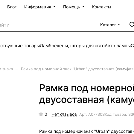
Блог
Информация
Помощь
Контакты
Каталог
тствующие товары
Ламбрекены, шторы для авто
Авто лампы
С
–
 знака
Рамка под номерной знак "Urban" двусоставная (камуфля
Рамка под номерной
двусоставная (кам
0
Нет отзывов
Арт.
A07730S
Код товара.
33
Рамка под номерной знак "Urban" двусостав