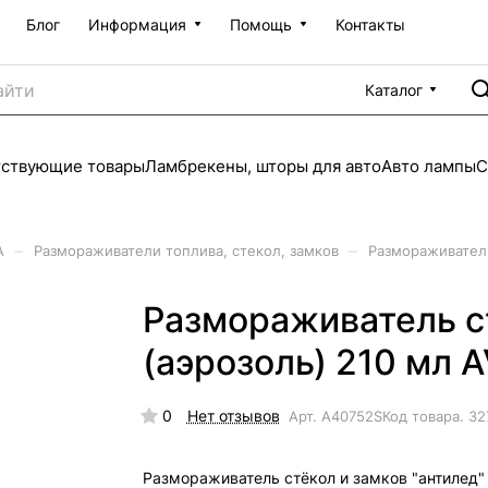
Блог
Информация
Помощь
Контакты
Каталог
тствующие товары
Ламбрекены, шторы для авто
Авто лампы
С
–
–
А
Размораживатели топлива, стекол, замков
Размораживатель
Размораживатель ст
(аэрозоль) 210 мл 
0
Нет отзывов
Арт.
A40752S
Код товара.
32
Размораживатель стёкол и замков "антилед"