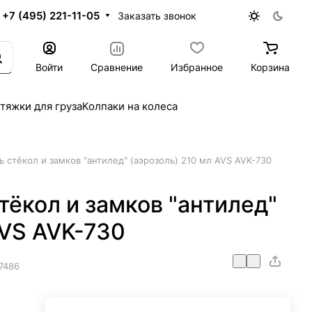
+7 (495) 221-11-05
Заказать звонок
Войти
Сравнение
Избранное
Корзина
тяжки для груза
Колпаки на колеса
 стёкол и замков "антилед" (аэрозоль) 210 мл AVS AVK-730
ёкол и замков "антилед"
AVS AVK-730
7486