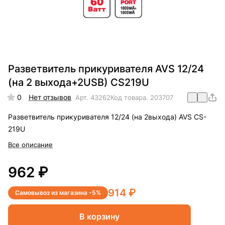
Разветвитель прикуривателя AVS 12/24
(на 2 выхода+2USB) CS219U
0
Нет отзывов
Арт.
43262
Код товара.
203707
Разветвитель прикуривателя 12/24 (на 2выхода) AVS CS-
219U
Все описание
962 ₽
914 ₽
Самовывоз из магазина -5%
В корзину