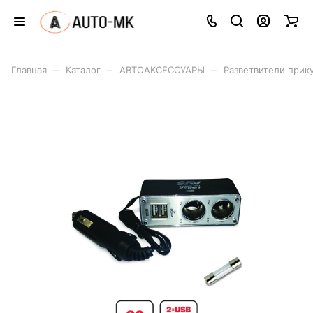
–
–
–
Главная
Каталог
АВТОАКСЕССУАРЫ
Разветвители прик