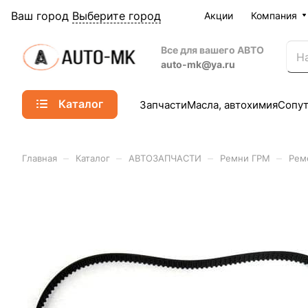
Ваш город
Выберите город
Акции
Компания
Все для вашего АВТО
auto-mk@ya.ru
Каталог
Запчасти
Масла, автохимия
Сопу
–
–
–
–
Главная
Каталог
АВТОЗАПЧАСТИ
Ремни ГРМ
Рем