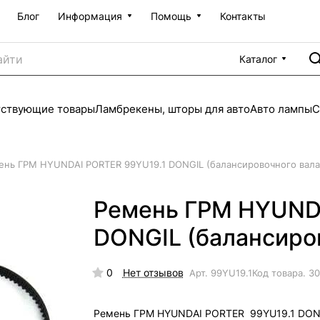
Блог
Информация
Помощь
Контакты
Каталог
тствующие товары
Ламбрекены, шторы для авто
Авто лампы
С
ень ГРМ HYUNDAI PORTER 99YU19.1 DONGIL (балансировочного вала
Ремень ГРМ HYUNDA
DONGIL (балансиро
0
Нет отзывов
Арт.
99YU19.1
Код товара.
30
Ремень ГРМ HYUNDAI PORTER 99YU19.1 DON