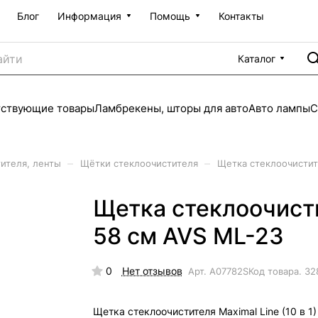
Блог
Информация
Помощь
Контакты
Каталог
тствующие товары
Ламбрекены, шторы для авто
Авто лампы
С
–
–
ителя, ленты
Щётки стеклоочистителя
Щетка стеклоочистите
Щетка стеклоочистит
58 см AVS ML-23
0
Нет отзывов
Арт.
A07782S
Код товара.
32
Щетка стеклоочистителя Maximal Line (10 в 1)