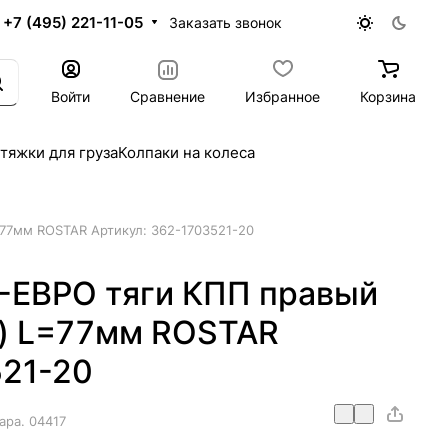
+7 (495) 221-11-05
Заказать звонок
Войти
Сравнение
Избранное
Корзина
тяжки для груза
Колпаки на колеса
77мм ROSTAR Артикул: 362-1703521-20
-ЕВРО тяги КПП правый
а) L=77мм ROSTAR
521-20
ара.
04417