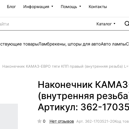
Блог
Информация
Помощь
Контакты
Каталог
тствующие товары
Ламбрекены, шторы для авто
Авто лампы
С
Наконечник КАМАЗ-ЕВРО тяги КПП правый (внутренняя резьба) L=
Наконечник КАМАЗ
(внутренняя резьб
Артикул: 362-1703
0
Нет отзывов
Арт.
362-1703521-20
Код тов