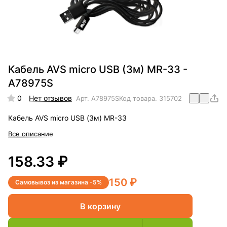
Кабель AVS micro USB (3м) MR-33 -
A78975S
0
Нет отзывов
Арт.
A78975S
Код товара.
315702
Кабель AVS micro USB (3м) MR-33
Все описание
158.33 ₽
150 ₽
Самовывоз из магазина -5%
В корзину