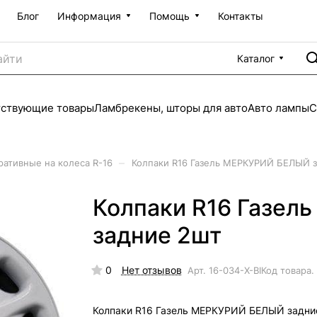
Блог
Информация
Помощь
Контакты
Каталог
тствующие товары
Ламбрекены, шторы для авто
Авто лампы
С
–
ративные на колеса R-16
Колпаки R16 Газель МЕРКУРИЙ БЕЛЫЙ 
Колпаки R16 Газе
задние 2шт
0
Нет отзывов
Арт.
16-034-X-BI
Код товара.
Колпаки R16 Газель МЕРКУРИЙ БЕЛЫЙ задни