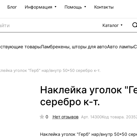
Блог
Информация
Помощь
Контакты
Каталог
тствующие товары
Ламбрекены, шторы для авто
Авто лампы
С
лейка уголок "Герб" нар/внутр 50*50 серебро к-т.
Наклейка уголок "Г
серебро к-т.
0
Нет отзывов
Арт.
14300
Код товара.
2035
Наклейка уголок "Герб" нар/внутр 50*50 сер