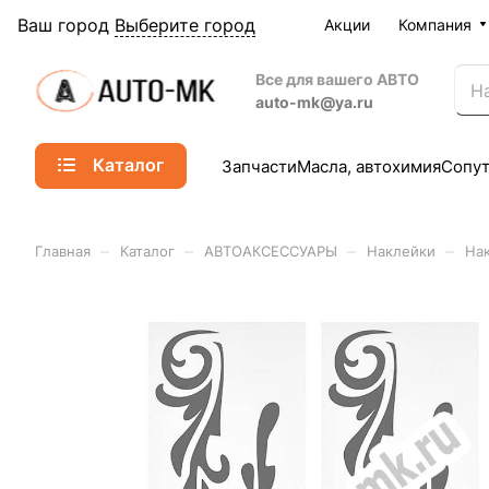
Ваш город
Выберите город
Акции
Компания
Все для вашего АВТО
auto-mk@ya.ru
Каталог
Запчасти
Масла, автохимия
Сопу
–
–
–
–
Главная
Каталог
АВТОАКСЕССУАРЫ
Наклейки
Нак