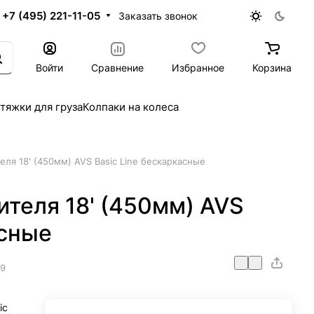
+7 (495) 221-11-05
Заказать звонок
Войти
Сравнение
Избранное
Корзина
тяжки для груза
Колпаки на колеса
ля 18' (450мм) AVS Basic Line бескаркасные
теля 18' (450мм) AVS
асные
19
ic