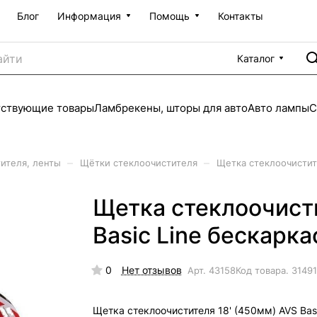
Блог
Информация
Помощь
Контакты
Каталог
тствующие товары
Ламбрекены, шторы для авто
Авто лампы
С
–
–
ителя, ленты
Щётки стеклоочистителя
Щетка стеклоочистите
Щетка стеклоочисти
Basic Line бескарк
0
Нет отзывов
Арт.
43158
Код товара.
3149
Щетка стеклоочистителя 18' (450мм) AVS Bas