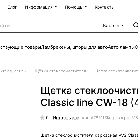
Блог
Информация
Помощь
Контакты
Каталог
тствующие товары
Ламбрекены, шторы для авто
Авто лампы
С
–
–
ителя, ленты
Щётки стеклоочистителя
Щетка стеклоочистите
Щетка стеклоочист
Classic line CW-18 
0
Нет отзывов
Арт.
A78311S
Код товара.
31
Щетка стеклоочистителя каркасная AVS Class