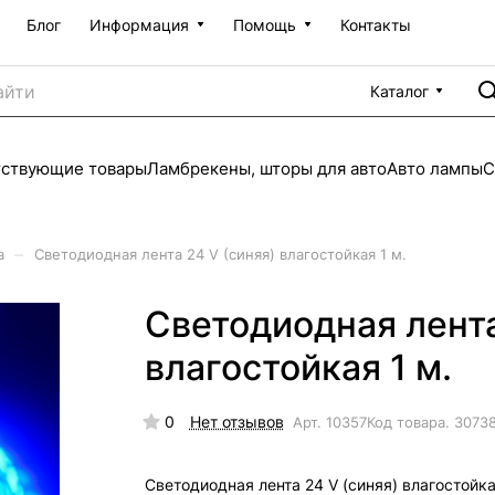
Блог
Информация
Помощь
Контакты
Каталог
тствующие товары
Ламбрекены, шторы для авто
Авто лампы
С
–
а
Светодиодная лента 24 V (синяя) влагостойкая 1 м.
Светодиодная лента
влагостойкая 1 м.
0
Нет отзывов
Арт.
10357
Код товара.
3073
Светодиодная лента 24 V (синяя) влагостойка