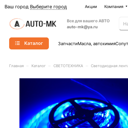
Ваш город
Выберите город
Акции
Компания
Все для вашего АВТО
auto-mk@ya.ru
Каталог
Запчасти
Масла, автохимия
Сопу
–
–
–
Главная
Каталог
СВЕТОТЕХНИКА
Светодиодная лент