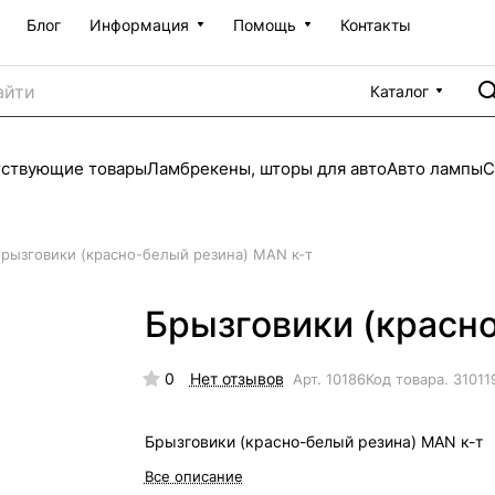
Блог
Информация
Помощь
Контакты
Каталог
тствующие товары
Ламбрекены, шторы для авто
Авто лампы
С
рызговики (красно-белый резина) MAN к-т
Брызговики (красн
0
Нет отзывов
Арт.
10186
Код товара.
31011
Брызговики (красно-белый резина) MAN к-т
Все описание