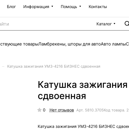
Блог
Информация
Помощь
Контакты
Каталог
тствующие товары
Ламбрекены, шторы для авто
Авто лампы
С
–
Катушка зажигания УМЗ-4216 БИЗНЕС сдвоенная
Катушка зажигани
сдвоенная
0
Нет отзывов
Арт.
5810.3705
Код товара.
2
Катушка зажигания УМЗ-4216 БИЗНЕС сдвое