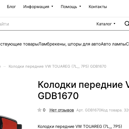
Блог
Информация
Помощь
Контакты
Каталог
тствующие товары
Ламбрекены, шторы для авто
Авто лампы
С
–
е
Колодки передние VW TOUAREG (7L_, 7P5) GDB1670
Колодки передние 
GDB1670
0
Нет отзывов
Арт.
GDB1670
Код товара.
32
Колодки передние VW TOUAREG (7L_, 7P5)