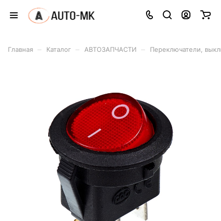
–
–
–
Главная
Каталог
АВТОЗАПЧАСТИ
Переключатели, вык