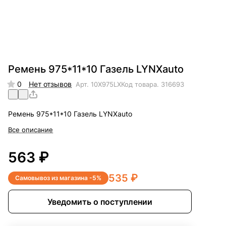
Ремень 975*11*10 Газель LYNXauto
0
Нет отзывов
Арт.
10X975LX
Код товара.
316693
Ремень 975*11*10 Газель LYNXauto
Все описание
563 ₽
535 ₽
Самовывоз из магазина -5%
Уведомить о поступлении