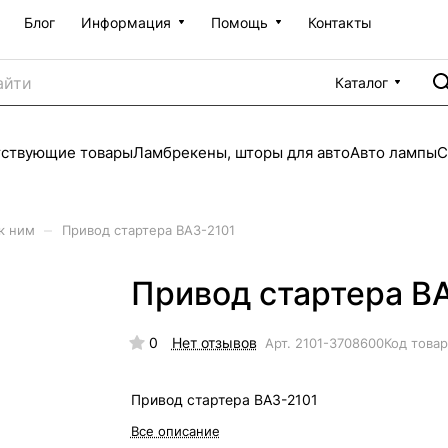
Блог
Информация
Помощь
Контакты
Каталог
тствующие товары
Ламбрекены, шторы для авто
Авто лампы
С
–
к ним
Привод стартера ВАЗ-2101
Привод стартера В
0
Нет отзывов
Арт.
2101-3708600
Код това
Привод стартера ВАЗ-2101
Все описание