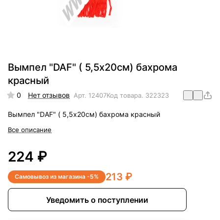
Вымпел "DAF" ( 5,5х20см) бахрома
красный
0
Нет отзывов
Арт.
12407
Код товара.
322323
Вымпел "DAF" ( 5,5х20см) бахрома красный
Все описание
224 ₽
213 ₽
Самовывоз из магазина -5%
Уведомить о поступлении